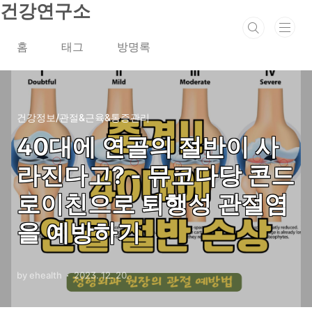
본문 바로가기
건강연구소
홈
태그
방명록
건강정보/관절&근육&통증관리
40대에 연골의 절반이 사
라진다고? - 뮤코다당 콘드
로이친으로 퇴행성 관절염
을 예방하기
by ehealth
2023. 12. 20.