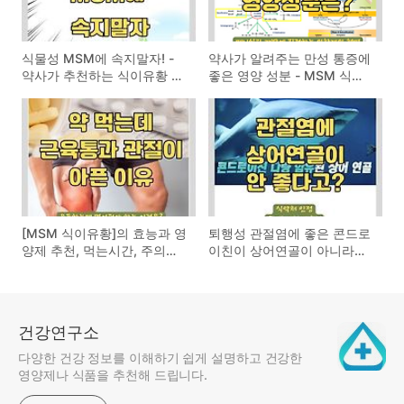
식물성 MSM에 속지말자! -
약사가 알려주는 만성 통증에
약사가 추천하는 식이유황 영
좋은 영양 성분 - MSM 식이
양제 고르는 법
유황의 효능과 원리
[MSM 식이유황]의 효능과 영
퇴행성 관절염에 좋은 콘드로
양제 추천, 먹는시간, 주의사
이친이 상어연골이 아니라고?
항-무릎통증/손목통증/근육
- 의사가 알려주는 콘드로이
통/관절염/면역력/피부/모발
친 효능 및 고르는법 추천
개선
건강연구소
다양한 건강 정보를 이해하기 쉽게 설명하고 건강한
영양제나 식품을 추천해 드립니다.